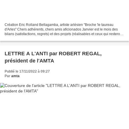
Création Eric Rolland Bellagamba, artiste arlésien "Broche 'le taureau
d'Arles" Chers adhérents, chers amis aficionados Janvier est le mois des
bilans (satisfactions, regrets) et des projets (réalisables et ceux qui resteront
des vœux). Le bilan 2022...
LETTRE A L'ANTI par ROBERT REGAL,
président de l'AMTA
Publié le 17/11/2022 à 09:27
Par
amta