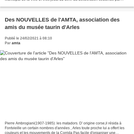
Emmanuel Lescot , conseiller municipal aux...
Des NOUVELLES de l'AMTA, association des
amis du musée taurin d'Arles
Publié le 24/02/2021 à 08:10
Par
amta
Pierre Ambrogiani(1907-1985): les matadors. D' origine corse,il résida à
Fontvieille un certain nombres d'années , Arles toute proche lui a offert les
couleurs et les mouvements de la Corrida Pas facile d'organiser une