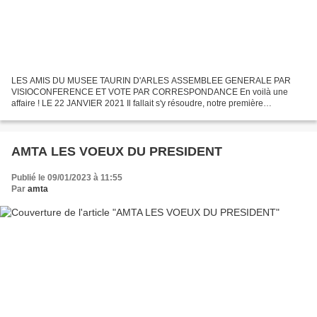
LES AMIS DU MUSEE TAURIN D'ARLES ASSEMBLEE GENERALE PAR
VISIOCONFERENCE ET VOTE PAR CORRESPONDANCE En voilà une
affaire ! LE 22 JANVIER 2021 Il fallait s'y résoudre, notre première
assemblée générale va devoir se dérouler sans pouvoir vous rencontrer...
AMTA LES VOEUX DU PRESIDENT
Publié le 09/01/2023 à 11:55
Par
amta