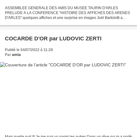
ASSEMBLEE GENERALE DES AMIS DU MUSEE TAURIN D'ARLES
PRELUDE A LA CONFERENCE "HISTOIRE DES AFFICHES DES ARENES
D'ARLES" quelques affiches et une surprise en images Joël Bartolotti a
décrit et rendu vie à une affiche du 31 juillet 1914, une pasionnante...
COCARDE D'OR par LUDOVIC ZERTI
Publié le 04/07/2022 à 11:28
Par
amta
Mais quelle nuit !!! Je me suis vu parmi les autres Dans un rêve qui m a porté