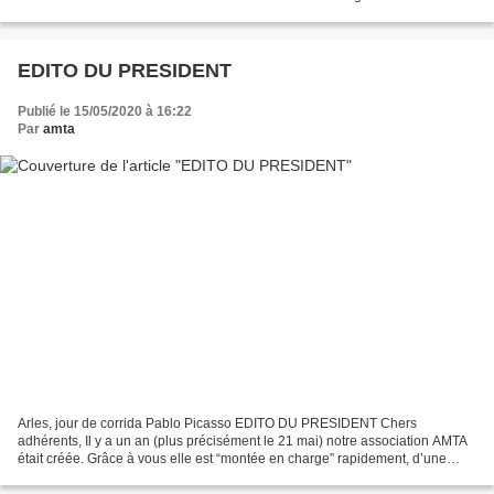
assemblée générale sans avoir le...
EDITO DU PRESIDENT
Publié le 15/05/2020 à 16:22
Par
amta
Arles, jour de corrida Pablo Picasso EDITO DU PRESIDENT Chers
adhérents, Il y a un an (plus précisément le 21 mai) notre association AMTA
était créée. Grâce à vous elle est “montée en charge” rapidement, d’une
façon inespérée au départ. Elle a été officiellement...