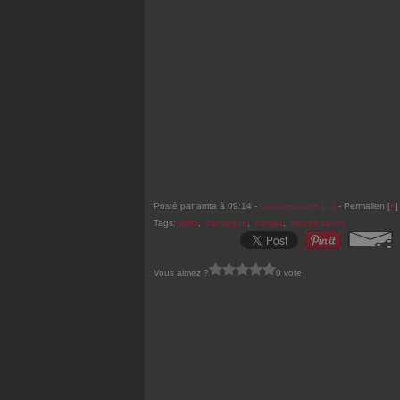
Posté par amta à 09:14 -
Commentaires [
…
]
- Permalien [
#
]
Tags:
arles
,
camargue
,
corrida
,
musee taurin
Vous aimez ?
0 vote