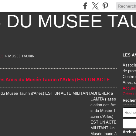
LES A
ES
>
MUSEE TAURIN
Associa
de prom
Centre 
es Amis du Musée Taurin d'Arles) EST UN ACTE
Arles, 
Accueil
ADHERER à
Créer u
L'AMTA ( asso
Recher
ciation des Am
is du Musée T
aurin d'Arles)
EST UN ACTE
MILITANT Un
Archiv
Musée taurin à