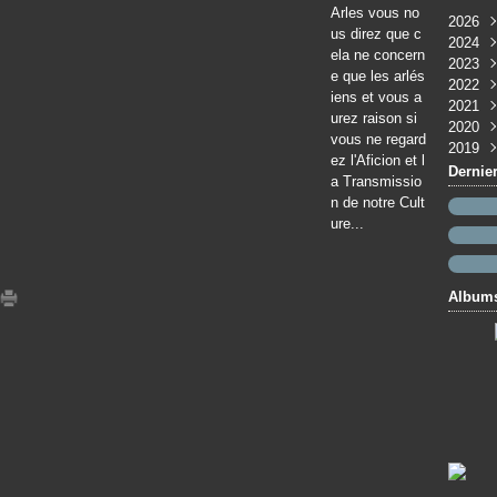
Arles vous no
2026
us direz que c
2024
Aoû
ela ne concern
2023
Juil
Févr
e que les arlés
2022
Juin
Janv
Janv
iens et vous a
2021
Mai
Nov
urez raison si
2020
Avri
Sep
Mai
vous ne regard
2019
Mar
Juil
Avri
Nov
ez l'Aficion et l
Févr
Juin
Févr
Mai
Déc
Dernie
a Transmissio
Janv
Mar
Janv
Mar
n de notre Cult
Févr
Févr
ure...
Janv
Janv
Album