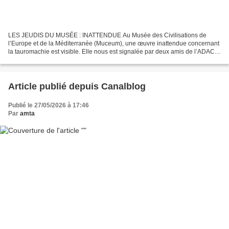
LES JEUDIS DU MUSÉE : INATTENDUE Au Musée des Civilisations de
l’Europe et de la Méditerranée (Muceum), une œuvre inattendue concernant
la tauromachie est visible. Elle nous est signalée par deux amis de l’ADAC
(sic). C’est une petite peinture concernant...
Article publié depuis Canalblog
Publié le 27/05/2026 à 17:46
Par
amta