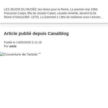
LES JEUDIS DU MUSÉE: les rênes pour la Reine. Le premier mai 1966,
Françoise Calais, fille de Joseph Calais, cavalier émérite, devient la 6e
Reine d’Arles(1966 -1970). La Damisell o ( titre de noblesse sous l’ancien
régime) reste à jamais la R eine Cavalière...
Article publié depuis Canalblog
Publié le 14/05/2026 à 11:18
Par
amta