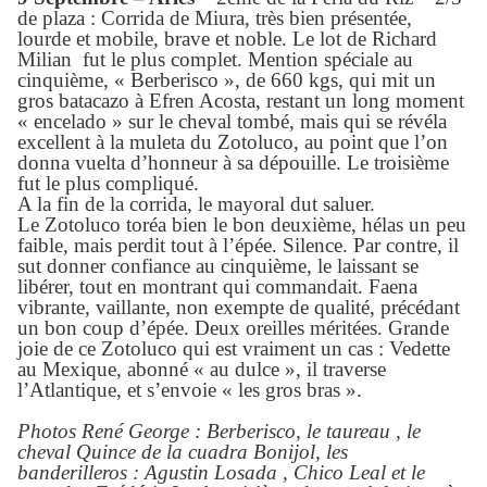
de plaza : Corrida de Miura, très bien présentée,
lourde et mobile, brave et noble. Le lot de Richard
Milian
fut le plus complet. Mention spéciale au
cinquième, « Berberisco », de 660 kgs, qui mit un
gros batacazo à Efren Acosta, restant un long moment
« encelado » sur le cheval tombé, mais qui se révéla
excellent à la muleta du Zotoluco, au point que l’on
donna vuelta d’honneur à sa dépouille. Le troisième
fut le plus compliqué.
A la fin de la corrida, le mayoral dut saluer.
Le Zotoluco toréa bien le bon deuxième, hélas un peu
faible, mais perdit tout à l’épée. Silence. Par contre, il
sut donner confiance au cinquième, le laissant se
libérer, tout en montrant qui commandait. Faena
vibrante, vaillante, non exempte de qualité, précédant
un bon coup d’épée. Deux oreilles méritées. Grande
joie de ce Zotoluco qui est vraiment un cas : Vedette
au Mexique, abonné « au dulce », il traverse
l’Atlantique, et s’envoie « les gros bras ».
Photos René George : Berberisco, le taureau , le
cheval Quince de la cuadra Bonijol,
les
banderilleros : Agustin Losada , Chico Leal et le