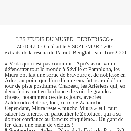
LES JEUDIS DU MUSEE : BERBERISCO et
ZOTOLUCO, c’était le 9 SEPTEMBRE 2001
extraits de la reseña de Patric
k
Beuglot :
site
Toro2000
« Voilà qui n’est pas commun ! Après avoir voulu
défenestrer tout le monde à Séville et Pamplona, les
Miura ont fait une sortie de bravoure et de noblesse en
Arles, au point que l’un d’entre eux fut honoré d’un
tour de piste posthume. Chapeau, les Arlésiens qui, en
deux ferias, ont eu la chance de voir de grandes
choses, notamment ces deux jours, avec les
Zalduendo et donc, hier, ceux de Zahariche.
Cependant, Miura reste « mucho Miura » et il faut
saluer les toreros, en particulier le Zotoluco, qui a su
donner confiance au fameux cinquième... Un gant de
fer, dans une main de velours !
9 Septembre – Arles
–
2ème
de la Feria du Riz – 2/3