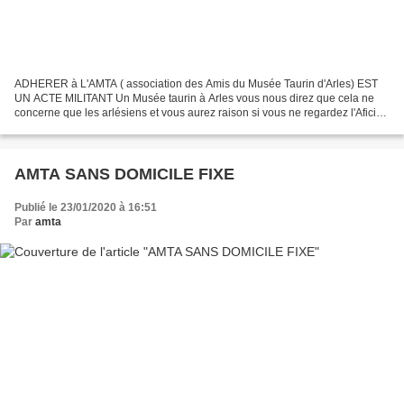
ADHERER à L'AMTA ( association des Amis du Musée Taurin d'Arles) EST
UN ACTE MILITANT Un Musée taurin à Arles vous nous direz que cela ne
concerne que les arlésiens et vous aurez raison si vous ne regardez l'Aficion
et la Transmission de notre Culture...
AMTA SANS DOMICILE FIXE
Publié le 23/01/2020 à 16:51
Par
amta