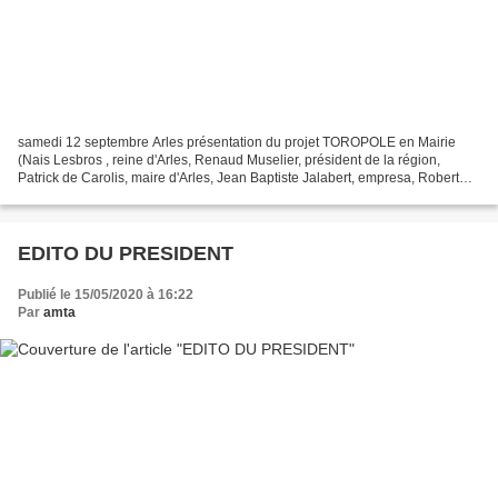
samedi 12 septembre Arles présentation du projet TOROPOLE en Mairie
(Nais Lesbros , reine d'Arles, Renaud Muselier, président de la région,
Patrick de Carolis, maire d'Arles, Jean Baptiste Jalabert, empresa, Robert
Régal, président de l'AMTA) Chers adhérents...
EDITO DU PRESIDENT
Publié le 15/05/2020 à 16:22
Par
amta