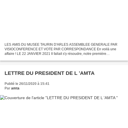
LES AMIS DU MUSEE TAURIN D'ARLES ASSEMBLEE GENERALE PAR
VISIOCONFERENCE ET VOTE PAR CORRESPONDANCE En voilà une
affaire ! LE 22 JANVIER 2021 Il fallait s'y résoudre, notre première
assemblée générale va devoir se dérouler sans pouvoir vous rencontrer...
LETTRE DU PRESIDENT DE L 'AMTA
Publié le 26/11/2020 à 15:41
Par
amta