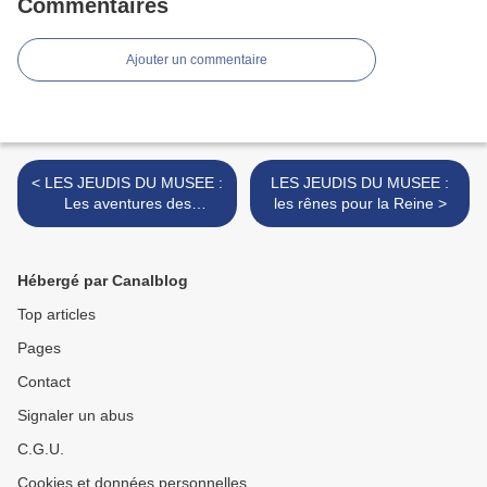
Commentaires
Ajouter un commentaire
< LES JEUDIS DU MUSEE :
LES JEUDIS DU MUSEE :
Les aventures des
les rênes pour la Reine >
"Chiquillos de José",
épisode 1. 20 ans déjà
Hébergé par Canalblog
Top articles
Pages
Contact
Signaler un abus
C.G.U.
Cookies et données personnelles